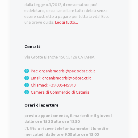
dalla Legge n.3/2012, il consumatore può
esdebitarsi, ossia cancellare tutti i debiti senza
essere costretto a pagare per tutta la vita! Ecco
una breve guida.
Leggi tutto...
Contatti
Via Grotte Bianche 150 95128 CATANIA
Pec: organismocrisi@pec.odcec.ct.it
Email: organismocrisi@odcec.ct.it
Chiamaci: +39 095445913
Camera di Commercio di Catania
Orari di apertura
previo appuntamento
, il martedì e il giovedì
dalle ore 15.30 alle ore 18.30
l’Ufficio riceve telefonicamente il lunedì e
mercoledì dalle ore 9:00 alle ore 13:00