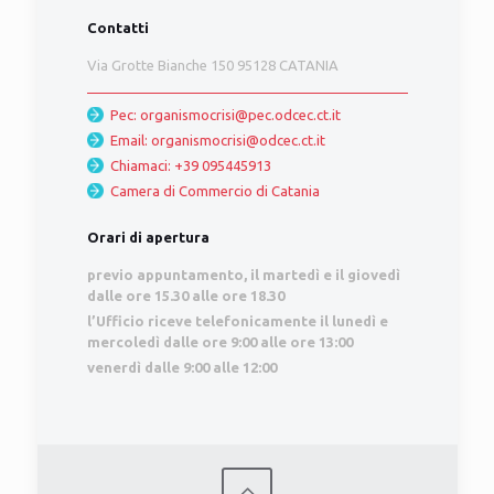
Contatti
Via Grotte Bianche 150 95128 CATANIA
Pec: organismocrisi@pec.odcec.ct.it
Email: organismocrisi@odcec.ct.it
Chiamaci: +39 095445913
Camera di Commercio di Catania
Orari di apertura
previo appuntamento
, il martedì e il giovedì
dalle ore 15.30 alle ore 18.30
l’Ufficio riceve telefonicamente il lunedì e
mercoledì dalle ore 9:00 alle ore 13:00
venerdì dalle 9:00 alle 12:00