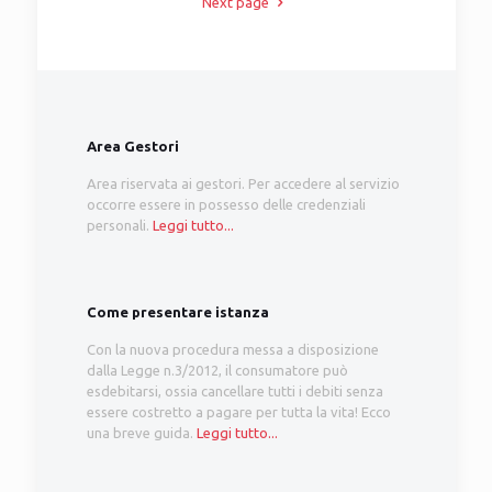
Next page
Area Gestori
Area riservata ai gestori. Per accedere al servizio
occorre essere in possesso delle credenziali
personali.
Leggi tutto...
Come presentare istanza
Con la nuova procedura messa a disposizione
dalla Legge n.3/2012, il consumatore può
esdebitarsi, ossia cancellare tutti i debiti senza
essere costretto a pagare per tutta la vita! Ecco
una breve guida.
Leggi tutto...