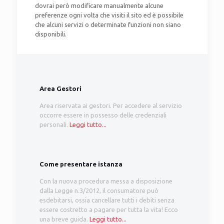
dovrai però modificare manualmente alcune
preferenze ogni volta che visiti il sito ed è possibile
che alcuni servizi o determinate funzioni non siano
disponibili.
Area Gestori
Area riservata ai gestori. Per accedere al servizio
occorre essere in possesso delle credenziali
personali.
Leggi tutto...
Come presentare istanza
Con la nuova procedura messa a disposizione
dalla Legge n.3/2012, il consumatore può
esdebitarsi, ossia cancellare tutti i debiti senza
essere costretto a pagare per tutta la vita! Ecco
una breve guida.
Leggi tutto...