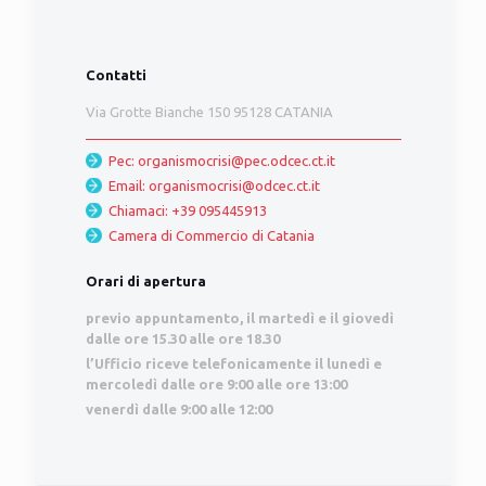
Contatti
Via Grotte Bianche 150 95128 CATANIA
Pec: organismocrisi@pec.odcec.ct.it
Email: organismocrisi@odcec.ct.it
Chiamaci: +39 095445913
Camera di Commercio di Catania
Orari di apertura
previo appuntamento
, il martedì e il giovedì
dalle ore 15.30 alle ore 18.30
l’Ufficio riceve telefonicamente il lunedì e
mercoledì dalle ore 9:00 alle ore 13:00
venerdì dalle 9:00 alle 12:00