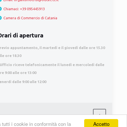
Chiamaci: +39 095445913
Camera di Commercio di Catania
Orari di apertura
revio appuntamento
, il martedì e il giovedì dalle ore 15.30
lle ore 18.30
’Ufficio riceve telefonicamente il lunedì e mercoledì dalle
re 9:00 alle ore 13:00
enerdì dalle 9:00 alle 12:00
Accetto
tutti i cookie in conformità con la