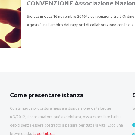
CONVENZIONE Associazione Naziona
Siglata in data 16 novembre 2016 la convenzione tra l’ Ordine
Agosta”, nell’ambito dei rapporti di collaborazione con l’OCC
Come presentare istanza
V
Con la nuova procedura messa a disposizione dalla Legge
n.3/2012, il consumatore può esdebitarsi, ossia cancellare tutti i
debiti senza essere costretto a pagare per tutta la vita! Ecco una
breve guida.
Leggi tutto...