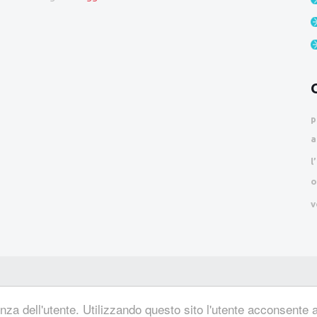
p
a
l
o
v
nza dell'utente. Utilizzando questo sito l'utente acconsente a 